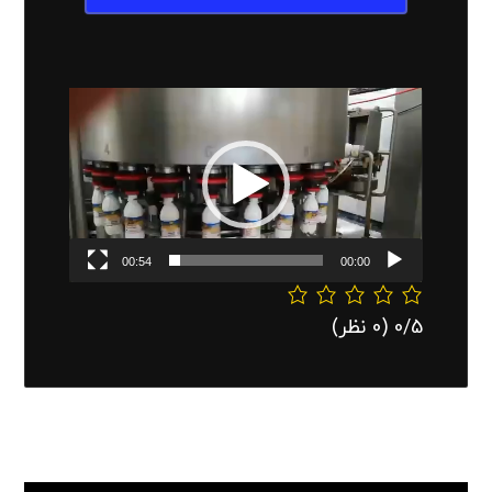
نمایشگر
ویدیو
00:54
00:00
‫0/5
‫(0 نظر)