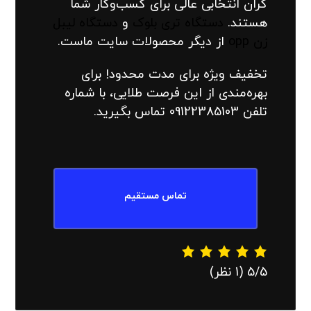
گران انتخابی عالی برای کسب‌وکار شما
هستند.
دستگاه تری بلوک
و
دستگاه لیبل
زن opp
از دیگر محصولات سایت ماست.
تخفیف ویژه برای مدت محدود! برای
بهره‌مندی از این فرصت طلایی، با شماره
تلفن 09122385103 تماس بگیرید.
تماس مستقیم
‫5/5
‫(1 نظر)